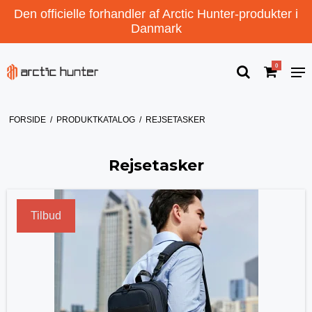
Den officielle forhandler af Arctic Hunter-produkter i
Danmark
0
FORSIDE
/
PRODUKTKATALOG
/
REJSETASKER
Rejsetasker
Tilbud