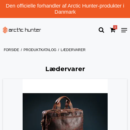
Den officielle forhandler af Arctic Hunter-produkter i
Danmark
0
FORSIDE
/
PRODUKTKATALOG
/
LÆDERVARER
Lædervarer