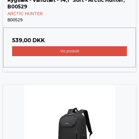
Rygsæk - Vandtæt - 14,1" Sort - Arctic Hunter,
B00529
ARCTIC HUNTER
B00529
539,00 DKK
Vis produkt